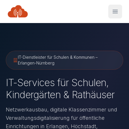
CCX Consulting bietet IT-Services für Schulen, Kinderg
DigitalPakt Schule 2.0: 5 Milliarden Euro Bundesförderun
IT-Dienstleister für Schulen & Kommunen –
Erlangen-Nürnberg
IT-Services für Schulen,
Kindergärten & Rathäuser
Netzwerkausbau, digitale Klassenzimmer und
Verwaltungsdigitalisierung für öffentliche
Einrichtungen in Erlangen, Höchstadt,