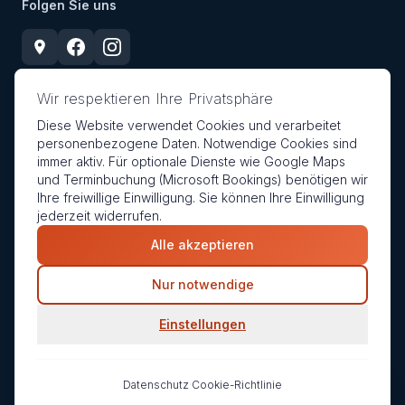
Folgen Sie uns
Wir respektieren Ihre Privatsphäre
Diese Website verwendet Cookies und verarbeitet
personenbezogene Daten. Notwendige Cookies sind
immer aktiv. Für optionale Dienste wie Google Maps
©
2026
CCX Consulting. Alle Rechte vorbehalten.
und Terminbuchung (Microsoft Bookings) benötigen wir
Impressum
Datenschutzerklärung
Cookie-Richtlinie
Ihre freiwillige Einwilligung. Sie können Ihre Einwilligung
jederzeit widerrufen.
Alle akzeptieren
Cookie-Einstellungen
Nur notwendige
Einstellungen
Datenschutz
·
Cookie-Richtlinie