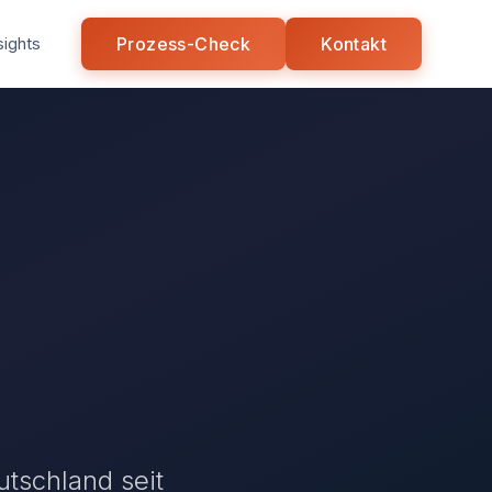
sights
Prozess-Check
Kontakt
utschland seit