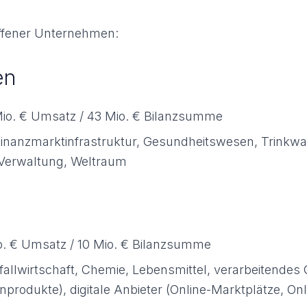
offener Unternehmen:
en
Mio. € Umsatz / 43 Mio. € Bilanzsumme
Finanzmarktinfrastruktur, Gesundheitswesen, Trinkwass
 Verwaltung, Weltraum
o. € Umsatz / 10 Mio. € Bilanzsumme
bfallwirtschaft, Chemie, Lebensmittel, verarbeitende
inprodukte), digitale Anbieter (Online-Marktplätze, O