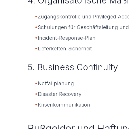
4. Organisatorische Ma
•
Zugangskontrolle und Privileged A
•
Schulungen für Geschäftsleitung und 
•
Incident-Response-Plan
•
Lieferketten-Sicherheit
5. Business Continuity
•
Notfallplanung
•
Disaster Recovery
•
Krisenkommunikation
Bußgelder und Haftun