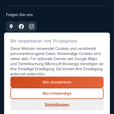
Folgen Sie uns
Wir respektieren Ihre Privatsphäre
Diese Website verwendet Cookies und verarbeitet
personenbezogene Daten. Notwendige Cookies sind
immer aktiv. Für optionale Dienste wie Google Maps
©
2026
CCX Consulting. Alle Rechte vorbehalten.
und Terminbuchung (Microsoft Bookings) benötigen wir
Impressum
Datenschutzerklärung
Cookie-Richtlinie
Ihre freiwillige Einwilligung. Sie können Ihre Einwilligung
jederzeit widerrufen.
Alle akzeptieren
Cookie-Einstellungen
Nur notwendige
Einstellungen