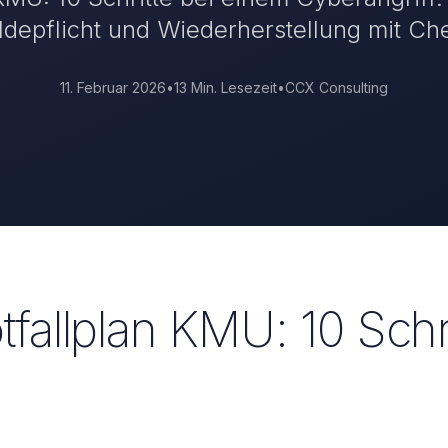
depflicht und Wiederherstellung mit Che
11. Februar 2026
•
13 Min.
Lesezeit
•
CCX Consulting
allplan KMU: 10 Schri