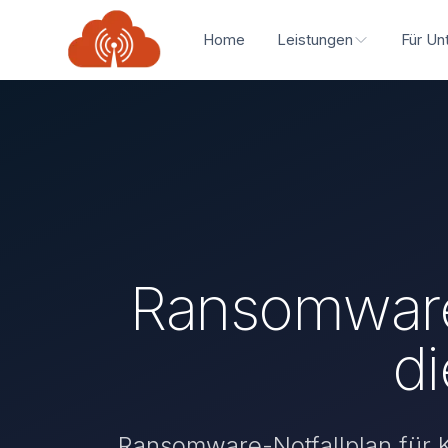
Home
Leistungen
Für Un
Ransomware-
di
Ransomware-Notfallplan für K