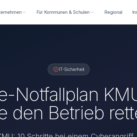
ternehmen
Für Kommunen & Schulen
Regional
In
IT-Sicherheit
Notfallplan KMU:
e den Betrieb ret
MU: 10 Schritte bei einem Cyberangriff