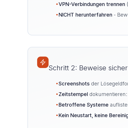
•
VPN-Verbindungen trennen
(
•
NICHT herunterfahren
- Bew
Schritt 2: Beweise siche
•
Screenshots
der Lösegeldfor
•
Zeitstempel
dokumentieren: 
•
Betroffene Systeme
auflist
•
Kein Neustart, keine Bereini