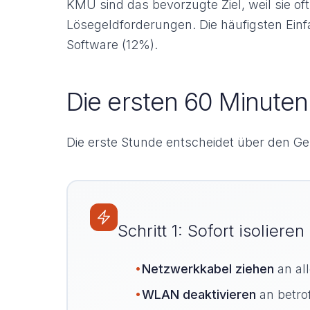
KMU sind das bevorzugte Ziel, weil sie of
Lösegeldforderungen. Die häufigsten Ein
Software (12%).
Die ersten 60 Minute
Die erste Stunde entscheidet über den G
Schritt 1: Sofort isoliere
•
Netzwerkkabel ziehen
an al
•
WLAN deaktivieren
an betro